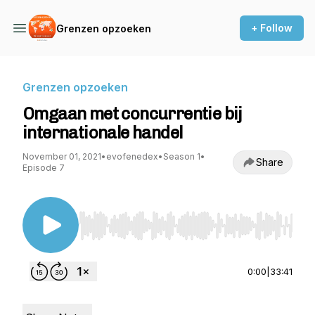
+ Follow
Grenzen opzoeken
Grenzen opzoeken
Omgaan met concurrentie bij
internationale handel
November 01, 2021
•
evofenedex
•
Season 1
•
Share
Episode 7
Use Left/Right to seek, Home/End to jump to st
0:00
|
33:41